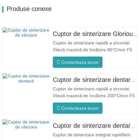
Produse conexe
Cuptor de sinterizare Glorious Dental F5 Max
Cuptor de sinterizare rapidă a zirconiei
Viteză maximă de încălzire 80°C/min F5
Max Proces inovator Temperatura
Contacteaza acum
uniformă a cuptorului F5 Max se
mândrește cu o rată maximă de încălzire
de 80°C/minut. Încălzirea circumferențială
Cuptor de sinterizare dentară Glorious F5 Pro
la 360° asigură o temperatură uniformă a
Cuptor de sinterizare rapidă a zirconiei
cuptorului și rezultate...
Viteză maximă de încălzire 200°C/min F5
Pro Proces inovator Temperatura uniformă
Contacteaza acum
a cuptorului F5 Pro se mândrește cu o
rată maximă de încălzire de 200°C/minut.
Încălzirea circumferențială la 360° asigură
Cuptor de sinterizare dentară rapid/lent glorios
o temperatură uniformă a cuptorului și...
Cuptor de sinterizare integrat rapid/lent