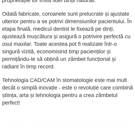
proprietățile lor imită fidel dinții naturali.
Odată fabricate, coroanele sunt prelucrate și ajustate
ulterior pentru a se potrivi dimensiunilor pacientului. În
etapa finală, medicul dentist le fixează pe dinți,
ajustează mușcătura și asigură o potrivire perfectă cu
osul maxilar. Toate acestea pot fi realizate într-o
singură vizită, economisind timp pacienților și
permițându-le să obțină un zâmbet funcțional și
radiant în timp record.
Tehnologia CAD/CAM în stomatologie este mai mult
decât o simplă inovație - este o revoluție care combină
știința, arta și tehnologia pentru a crea zâmbetul
perfect!