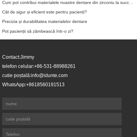
Cum pot contribui materialele noastre dentare din zirconiu la succesul dumneavoastră?
Cât de sigur și eficient este pentru pacienți?
Precizia și durabilitatea materialelor dentare
Pot pacienții să zâmbească într-o zi?
Contact:
Jimmy
telefon celular:
+86-531-88988261
cutie poștală:
info@idunte.com
WhatsApp:
+8618560191513