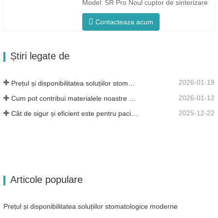
Model: 5R Pro Noul cuptor de sinterizare
dentară este special conceput pentru
Contacteaza acum
stomatologie, cu un timp de ardere rapid
de 90 de minute. Este mai inteligent și mai
eficient, oferindu-vă o experiență diferită.
Știri legate de
Control inteligent al...
2026-01-19
Prețul și disponibilitatea soluțiilor stomatologice moderne
2026-01-12
Cum pot contribui materialele noastre dentare din zirconiu la succesul dumneavoastră?
2025-12-22
Cât de sigur și eficient este pentru pacienți?
Articole populare
Prețul și disponibilitatea soluțiilor stomatologice moderne