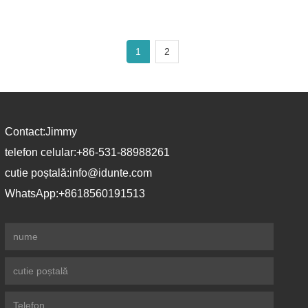
1
2
Contact:
Jimmy
telefon celular:
+86-531-88988261
cutie poștală:
info@idunte.com
WhatsApp:
+8618560191513