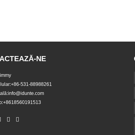
ACTEAZĂ-NE
immy
lular:
+86-531-88988261
ală:
info@idunte.com
p:
+8618560191513