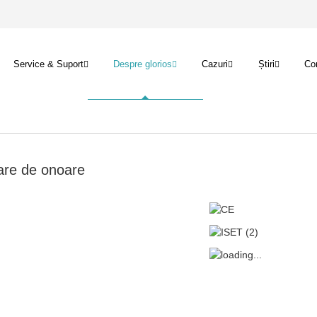
Service & Suport
Despre glorios
Cazuri
Știri
Con
care de onoare