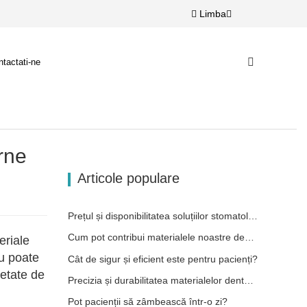
Limba
tactati-ne
rne
Articole populare
Prețul și disponibilitatea soluțiilor stomatologice moderne
Cum pot contribui materialele noastre dentare din zirconiu la succesul dumneavoastră?
eriale
u poate
Cât de sigur și eficient este pentru pacienți?
ietate de
Precizia și durabilitatea materialelor dentare
Pot pacienții să zâmbească într-o zi?