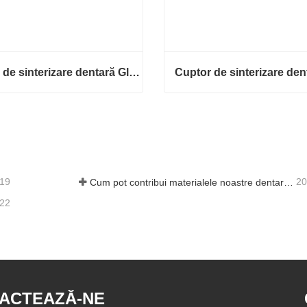
Cuptor de sinterizare dentară Glorious F5 Pro
Cuptor de sinterizare dentară Glorious F5 Pro
cteaza acum
Contacteaza acum
-19
20
Cum pot contribui materialele noastre dentare din zirconiu la succesul dumneavoastră?
-22
ACTEAZĂ-NE