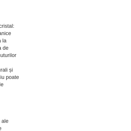
ristal:
anice
 la
a de
uturilor
ali și
niu poate
le
 ale
e