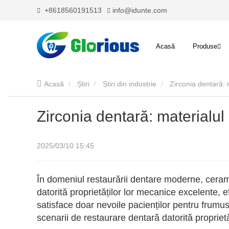
+8618560191513
info@idunte.com
Acasă
Produse
Acasă
Știri
Știri din industrie
Zirconia dentară: 
Zirconia dentară: materialul
2025/03/10 15:45
În domeniul restaurării dentare moderne, cerami
datorită proprietăților lor mecanice excelente, ef
satisface doar nevoile pacienților pentru frumuse
scenarii de restaurare dentară datorită proprietăț