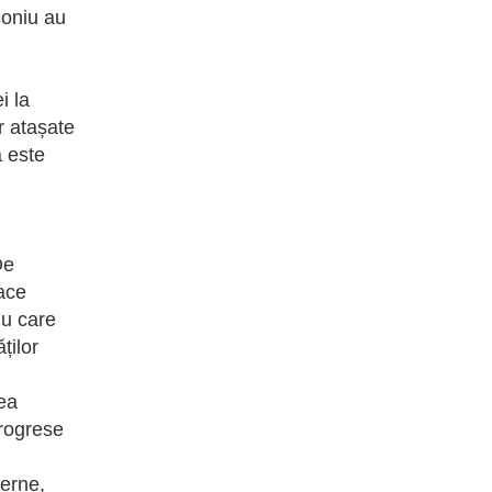
rconiu au
i la
r atașate
a este
De
face
iu care
ților
rea
progrese
derne,