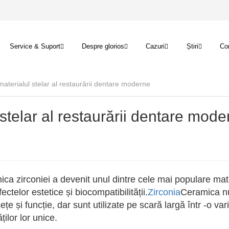
Service & Suport
Despre glorios
Cazuri
Știri
Con
materialul stelar al restaurării dentare moderne
 stelar al restaurării dentare mode
ca zirconiei a devenit unul dintre cele mai populare mat
ectelor estetice și biocompatibilității.
Zirconia
Ceramica n
țe și funcție, dar sunt utilizate pe scară largă într -o var
ilor lor unice.