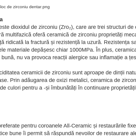
ia
e dioxidul de zirconiu (Zro₂), care are trei structuri de c
ură multifazică oferă ceramică de zirconiu proprietăți mec
ță ridicată la fractură și rezistență la uzură. Rezistența sa
nele materiale depășesc chiar 1000MPa. În plus, ceramic
bună, nu va provoca reacții alergice sau inflamație a țes
ciditatea ceramicii de zirconiu sunt aproape de dinții natur
oase. Prin adăugarea de oxizi metalici, ceramica de zirco
de culori pentru a -și îmbunătăți în continuare proprietăți
eferate pentru coroanele All-Ceramic și restaurările fixe
tetice bune îi permit să răspundă nevoilor de restaurare al