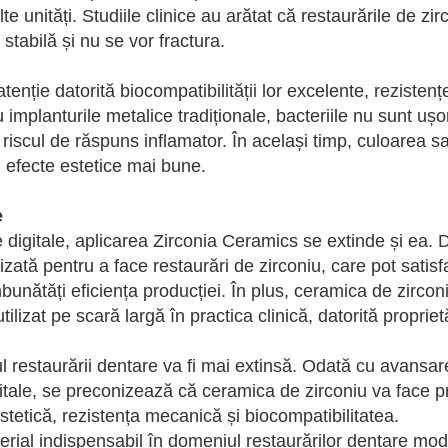
e unități. Studiile clinice au arătat că restaurările de zi
stabilă și nu se vor fractura.
enție datorită biocompatibilității lor excelente, rezistențe
 implanturile metalice tradiționale, bacteriile nu sunt ușo
 riscul de răspuns inflamator. În același timp, culoarea s
i efecte estetice mai bune.
e
digitale, aplicarea Zirconia Ceramics se extinde și ea. 
zată pentru a face restaurări de zirconiu, care pot satis
mbunătăți eficiența producției. În plus, ceramica de zircon
lizat pe scară largă în practica clinică, datorită proprietă
iul restaurării dentare va fi mai extinsă. Odată cu avansa
digitale, se preconizează că ceramica de zirconiu va face 
tetică, rezistența mecanică și biocompatibilitatea.
erial indispensabil în domeniul restaurărilor dentare mo