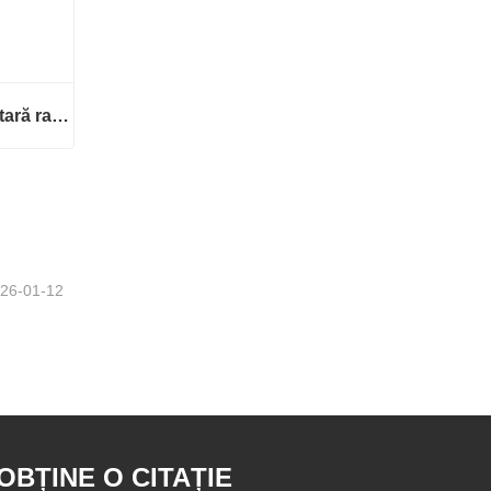
Cuptor de sinterizare dentară rapid/lent glorios
Cuptor de sinterizare dentară rapid/lent glorios
26-01-12
OBȚINE O CITAȚIE