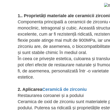
1.. Proprietăți materiale ale ceramicii zircon
Componenta principală a ceramicii de zirconiu est
monoclinic, tetragonal și cubic. Această struct
excelente, cum ar fi rezistență ridicată, rezisten
flexie poate atinge mai mult de 900MPa, iar u
zirconiu are, de asemenea, o biocompatibilitate 
și sunt stabile chimic în mediul oral.
În ceea ce privește estetica, culoarea și translu
pot oferi efecte de restaurare naturale și frum
fi, de asemenea, personalizată într -o varietate 
estetice.
2
. Aplicarea
Ceramică de zirconiu
Restaurarea coroanei și a podului
Ceramica de oxid de zirconiu sunt materialele pr
podului. Puterea sa ridicată și proprietățile es