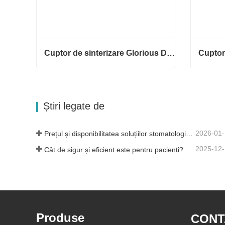
Cuptor de sinterizare Glorious Dental F5 Max
Cuptor de sinterizare Glorious Dental F5 Max
Contacteaza acum
Conta
Știri legate de
2026-01
Prețul și disponibilitatea soluțiilor stomatologice moderne
2025-12
Cât de sigur și eficient este pentru pacienți?
Produse
CONT