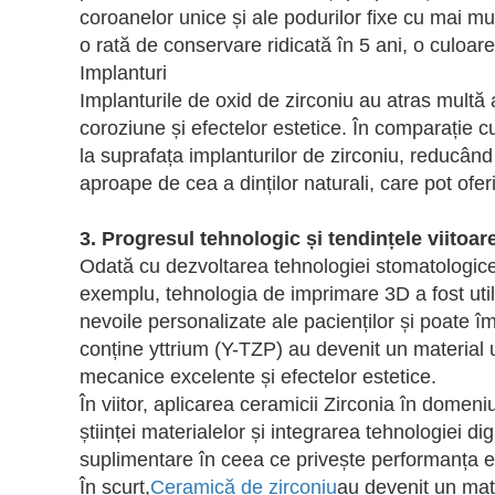
coroanelor unice și ale podurilor fixe cu mai mult
o rată de conservare ridicată în 5 ani, o culoare 
Implanturi
Implanturile de oxid de zirconiu au atras multă at
coroziune și efectelor estetice. În comparație cu
la suprafața implanturilor de zirconiu, reducând
aproape de cea a dinților naturali, care pot ofer
3. Progresul tehnologic și tendințele viitoar
Odată cu dezvoltarea tehnologiei stomatologice 
exemplu, tehnologia de imprimare 3D a fost utili
nevoile personalizate ale pacienților și poate î
conține yttrium (Y-TZP) au devenit un material uti
mecanice excelente și efectelor estetice.
În viitor, aplicarea ceramicii Zirconia în domen
științei materialelor și integrarea tehnologiei 
suplimentare în ceea ce privește performanța es
În scurt,
Ceramică de zirconiu
au devenit un mat