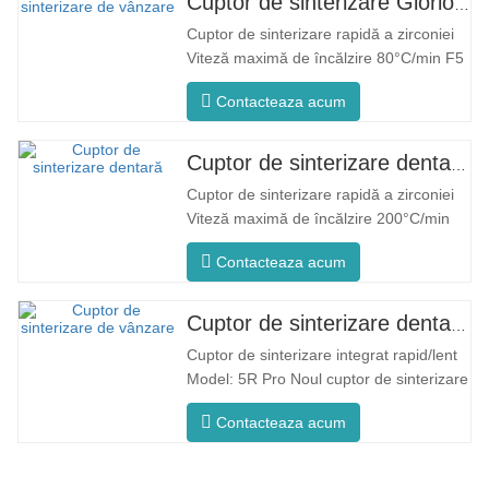
Cuptor de sinterizare Glorious Dental F5 Max
Cuptor de sinterizare rapidă a zirconiei
Viteză maximă de încălzire 80°C/min F5
Max Proces inovator Temperatura
Contacteaza acum
uniformă a cuptorului F5 Max se
mândrește cu o rată maximă de încălzire
de 80°C/minut. Încălzirea
Cuptor de sinterizare dentară Glorious F5 Pro
circumferențială la 360° asigură o
Cuptor de sinterizare rapidă a zirconiei
temperatură uniformă a cuptorului și
Viteză maximă de încălzire 200°C/min
rezultate...
F5 Pro Proces inovator Temperatura
Contacteaza acum
uniformă a cuptorului F5 Pro se
mândrește cu o rată maximă de încălzire
de 200°C/minut. Încălzirea
Cuptor de sinterizare dentară rapid/lent glorios
circumferențială la 360° asigură o
Cuptor de sinterizare integrat rapid/lent
temperatură uniformă a cuptorului și...
Model: 5R Pro Noul cuptor de sinterizare
dentară este special conceput pentru
Contacteaza acum
stomatologie, cu un timp de ardere rapid
de 90 de minute. Este mai inteligent și
mai eficient, oferindu-vă o experiență