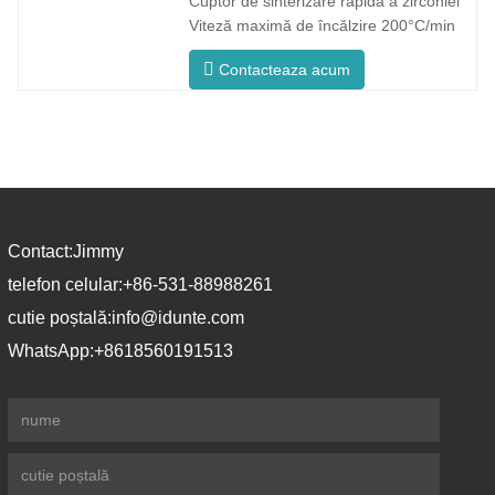
Cuptor de sinterizare rapidă a zirconiei
temperatură uniformă a cuptorului și
Viteză maximă de încălzire 200°C/min
rezultate
F5 Pro Proces inovator Temperatura
Contacteaza acum
uniformă a cuptorului F5 Pro se
mândrește cu o rată maximă de încălzire
de 200°C/minut. Încălzirea
circumferențială la 360° asigură o
temperatură uniformă a cuptorului și
Contact:
Jimmy
telefon celular:
+86-531-88988261
cutie poștală:
info@idunte.com
WhatsApp:
+8618560191513