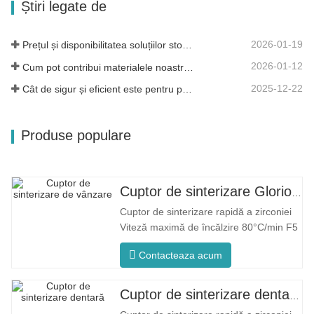
Știri legate de
diferită. Control inteligent al...
2026-01-19
Prețul și disponibilitatea soluțiilor stomatologice moderne
2026-01-12
Cum pot contribui materialele noastre dentare din zirconiu la succesul dumneavoastră?
2025-12-22
Cât de sigur și eficient este pentru pacienți?
Produse populare
Cuptor de sinterizare Glorious Dental F5 Max
Cuptor de sinterizare rapidă a zirconiei
Viteză maximă de încălzire 80°C/min F5
Max Proces inovator Temperatura
Contacteaza acum
uniformă a cuptorului F5 Max se
mândrește cu o rată maximă de încălzire
de 80°C/minut. Încălzirea
Cuptor de sinterizare dentară Glorious F5 Pro
circumferențială la 360° asigură o