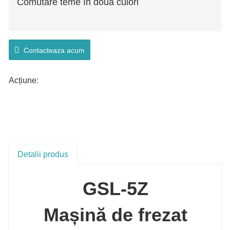
Comutare teme în două culori
Contacteaza acum
Acțiune:
Detalii produs
GSL-5Z
Mașină de frezat