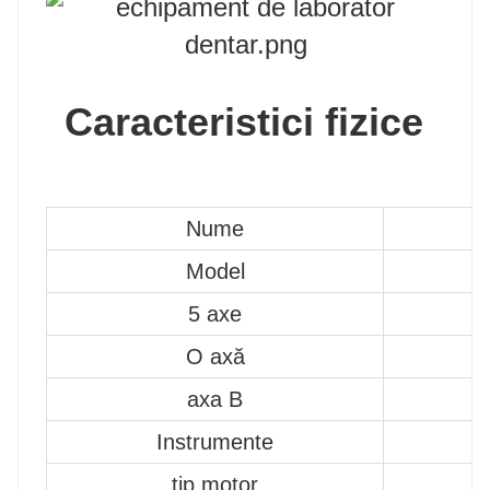
Caracteristici fizice
Nume
Model
5 axe
O axă
axa B
Instrumente
tip motor