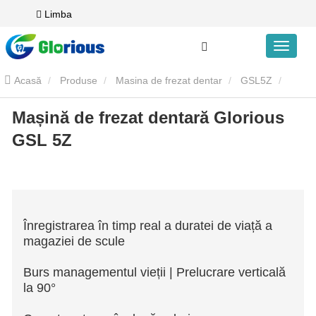
Limba
Acasă
Produse
Masina de frezat dentar
GSL5Z
Mașină de frezat dentară Glorious
Mașină de frezat dentară Glorious GSL 5Z
GSL 5Z
Înregistrarea în timp real a duratei de viață a
magaziei de scule
Burs managementul vieții | Prelucrare verticală
la 90°